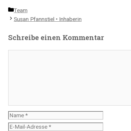
Kategorien
Team
Susan Pfannstiel • Inhaberin
Schreibe einen Kommentar
Kommentar
Name
E-